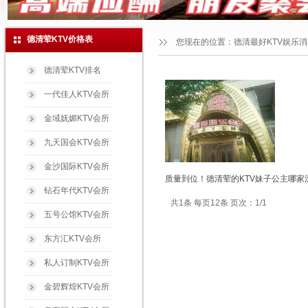
德清荤KTV价格表
您现在的位置：
德清最好KTV娱乐
德清荤KTV排名
一代佳人KTV会所
金域妩媚KTV会所
九天国会KTV会所
金沙国际KTV会所
质量到位！德清荤的KTV妹子公主哪家
钻石年代KTV会所
共1条 每页12条 页次：1/1
五号公馆KTV会所
东方汇KTV会所
私人订制KTV会所
金碧辉煌KTV会所