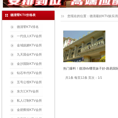
德清荤KTV价格表
您现在的位置：
德清最好KTV娱乐
德清荤KTV排名
一代佳人KTV会所
金域妩媚KTV会所
九天国会KTV会所
金沙国际KTV会所
热门爆料！德清ktv哪里妹子好-路易国
钻石年代KTV会所
共1条 每页12条 页次：1/1
五号公馆KTV会所
东方汇KTV会所
私人订制KTV会所
金碧辉煌KTV会所