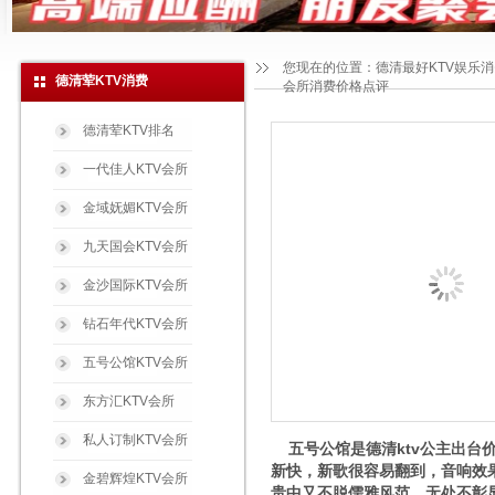
您现在的位置：
德清最好KTV娱乐
德清荤KTV消费
会所消费价格点评
德清荤KTV排名
一代佳人KTV会所
金域妩媚KTV会所
九天国会KTV会所
金沙国际KTV会所
钻石年代KTV会所
五号公馆KTV会所
东方汇KTV会所
私人订制KTV会所
五号公馆是德清ktv公主出台
新快，新歌很容易翻到，音响效
金碧辉煌KTV会所
贵中又不脱儒雅风范，无处不彰