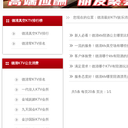
您现在的位置：
德清最好KTV娱乐
德清真空KTV排行榜
德清真空KTV排行
新人必看！德清ktv陪酒公主哪里比
德清荤KTV排名
一流的服务！德清ktv真空场有哪些
客户体验赞！德清哪个ktv有陪酒的
德清KTV公主消费
满足需求！德清哪个KTV有陪酒玩法
服务态度好！德清ktv哪里陪酒漂亮
德清荤KTV排名
一代佳人KTV会所
共5条 每页20条 页次：1/1
金域妩媚KTV会所
九天国会KTV会所
金沙国际KTV会所